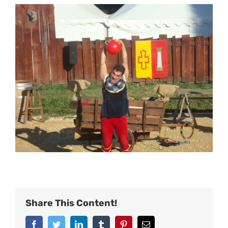
View
Larger
Image
Share This Content!
Facebook
Twitter
LinkedIn
Tumblr
Pinterest
Email